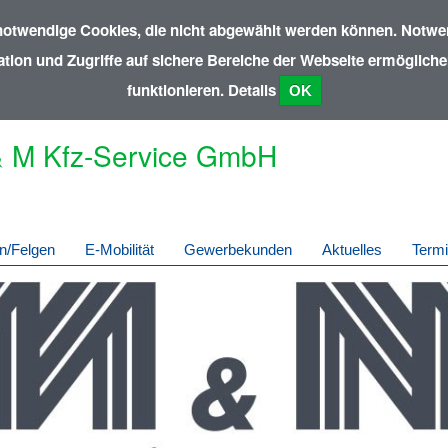
notwendige Cookies, die nicht abgewählt werden können. Notwen
ion und Zugriffe auf sichere Bereiche der Webseite ermöglichen
funktionieren.
Details
OK
 M Kfz-Service GmbH
n/Felgen
E-Mobilität
Gewerbekunden
Aktuelles
Term